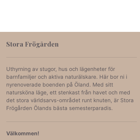
Stora Frögården
Uthyrning av stugor, hus och lägenheter för
barnfamiljer och aktiva naturälskare. Här bor ni i
nyrenoverade boenden på Öland. Med sitt
natursköna läge, ett stenkast från havet och med
det stora världsarvs-området runt knuten, är Stora
Frögården Ölands bästa semesterparadis.
Välkommen!