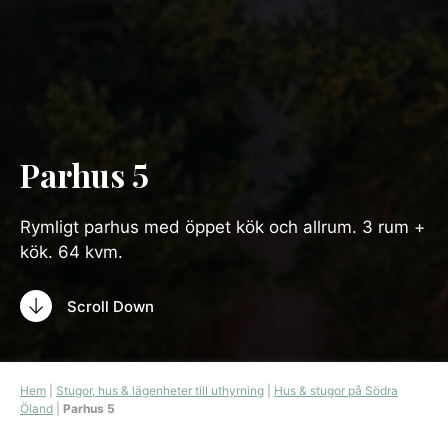
Parhus 5
Rymligt parhus med öppet kök och allrum. 3 rum +
kök. 64 kvm.
Scroll Down
Hem
|
Stugor, hus & lägenheter till uthyrning
|
Hus & stugor på Södra
Öland
|
Parhus 5