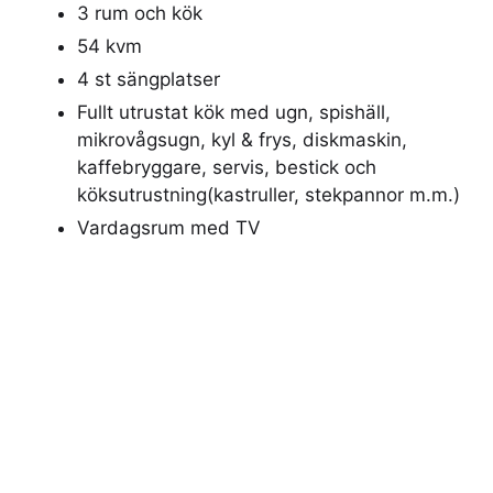
3 rum och kök
54 kvm
4 st sängplatser
Fullt utrustat kök med ugn, spishäll,
mikrovågsugn, kyl & frys, diskmaskin,
kaffebryggare, servis, bestick och
köksutrustning(kastruller, stekpannor m.m.)
Vardagsrum med TV
Eget badrum med tvättmaskin
Gratis Wifi
Djur ej tillåtet
Rökfritt