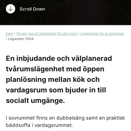
Scroll Down
Hem
|
Stugor, hus & lägenheter till uthyrning
|
Lägenheter för er semester
|
Lägenhet 1004
En inbjudande och välplanerad
tvårumslägenhet med öppen
planlösning mellan kök och
vardagsrum som bjuder in till
socialt umgänge.
I sovrummet finns en dubbelsäng samt en praktisk
bäddsoffa i vardagsrummet.