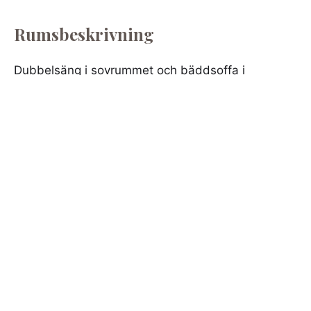
Rumsbeskrivning
Dubbelsäng i sovrummet och bäddsoffa i
vardagsrum.
Fakta
2 rum och kök
45 kvm
4 st sängplatser
Fullt utrustat kök med minst ugn, spishäll,
mikrovågsugn, kyl & frys, diskmaskin,
kaffebryggare, servis, bestick och
köksutrustning(kastruller, stekpannor m.m.)
Vardagsrum med TV & chromecast