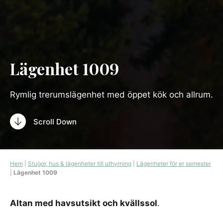
Lägenhet 1009
Rymlig trerumslägenhet med öppet kök och allrum.
Scroll Down
Hem
|
Stugor, hus & lägenheter till uthyrning
|
Lägenheter för er semester
|
Lägenhet 1009
Altan med havsutsikt och kvällssol
.