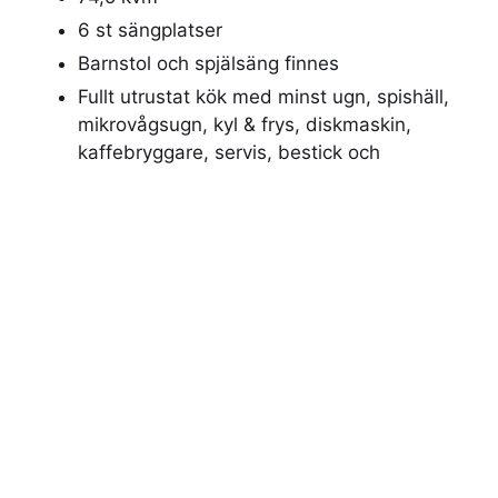
6 st sängplatser
Barnstol och spjälsäng finnes
Fullt utrustat kök med minst ugn, spishäll,
mikrovågsugn, kyl & frys, diskmaskin,
kaffebryggare, servis, bestick och
köksutrustning(kastruller, stekpannor m.m.)
Vardagsrum med TV
Eget badrum med tvättmaskin
Gratis Wifi
Djur är
ej
tillåtet
Rökfritt