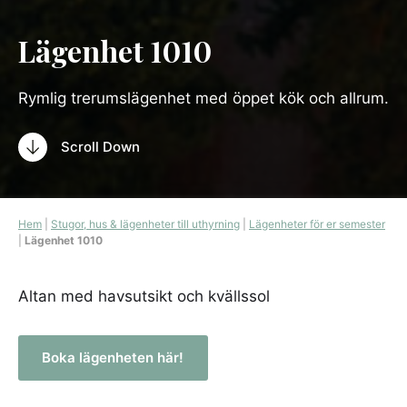
Lägenhet 1010
Rymlig trerumslägenhet med öppet kök och allrum.
Scroll Down
Hem
|
Stugor, hus & lägenheter till uthyrning
|
Lägenheter för er semester
|
Lägenhet 1010
Altan med havsutsikt och kvällssol
Boka lägenheten här!