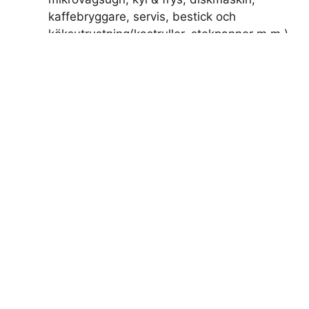
kaffebryggare, servis, bestick och
köksutrustning(kastruller, stekpannor m.m.)
Vardagsrum med TV
Eget badrum med tvättmaskin
Gratis Wifi
Djur ej tillåtet
Rökfritt
Matsplats
Lägenhet 1010